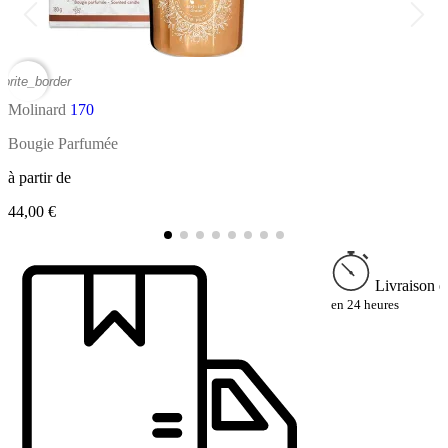
vorite_border
favor
Molinard
170
M
Bougie Parfumée
E
à partir de
à
44,00 €
1
Livraison e
en 24 heures