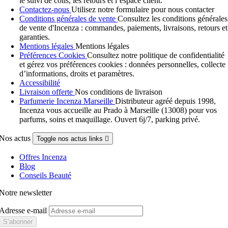
le suivi de colis, les retours et l’espace client.
Contactez-nous
Utilisez notre formulaire pour nous contacter
Conditions générales de vente
Consultez les conditions générales
de vente d'Incenza : commandes, paiements, livraisons, retours et
garanties.
Mentions légales
Mentions légales
Préférences Cookies
Consultez notre politique de confidentialité
et gérez vos préférences cookies : données personnelles, collecte
d’informations, droits et paramètres.
Accessibilité
Livraison offerte
Nos conditions de livraison
Parfumerie Incenza Marseille
Distributeur agréé depuis 1998,
Incenza vous accueille au Prado à Marseille (13008) pour vos
parfums, soins et maquillage. Ouvert 6j/7, parking privé.
Nos actus
Toggle nos actus links

Offres Incenza
Blog
Conseils Beauté
Notre newsletter
Adresse e-mail