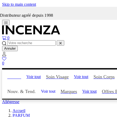
Skip to main content
Incenza fait peau neuve
Distributeur agréé depuis 1998
0
Annuler
0
Parfum
Soin Visage
Soin Corps
Voir tout
Voir tout
Nouv. & Tend.
Marques
Offres 
Voir tout
Voir tout
Allégresse
Accueil
PARFUM