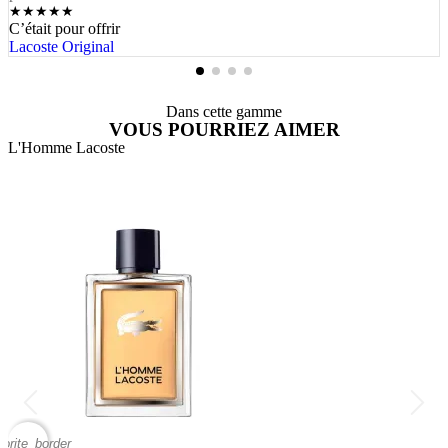
★
★
★
★
★
C’était pour offrir
Lacoste Original
Dans cette gamme
VOUS POURRIEZ AIMER
L'Homme Lacoste
L
vorite_border
favor