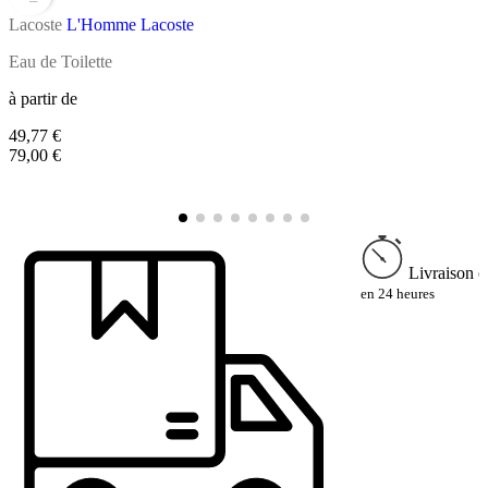
Lacoste
L'Homme Lacoste
L
Eau de Toilette
E
à partir de
49,77 €
à
79,00 €
4
7
Livraison e
en 24 heures