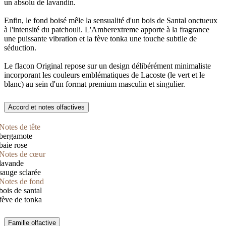
un absolu de lavandin.
Enfin, le fond boisé mêle la sensualité d'un bois de Santal onctueux
à l'intensité du patchouli. L'Amberextreme apporte à la fragrance
une puissante vibration et la fève tonka une touche subtile de
séduction.
Le flacon Original repose sur un design délibérément minimaliste
incorporant les couleurs emblématiques de Lacoste (le vert et le
blanc) au sein d'un format premium masculin et singulier.
Accord et notes olfactives
Notes de tête
bergamote
baie rose
Notes de cœur
lavande
sauge sclarée
Notes de fond
bois de santal
fève de tonka
Famille olfactive