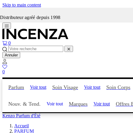
Skip to main content
Incenza fait peau neuve
Distributeur agréé depuis 1998
0
Annuler
0
Parfum
Soin Visage
Soin Corps
Voir tout
Voir tout
Nouv. & Tend.
Marques
Offres 
Voir tout
Voir tout
Kenzo Parfum d'Été
Accueil
PARFUM