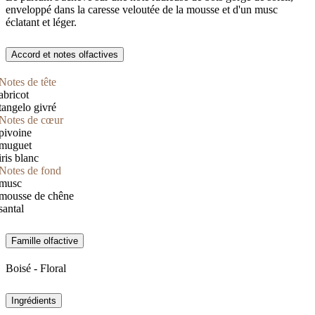
enveloppé dans la caresse veloutée de la mousse et d'un musc
éclatant et léger.
Accord et notes olfactives
Notes de tête
abricot
tangelo givré
Notes de cœur
pivoine
muguet
iris blanc
Notes de fond
musc
mousse de chêne
santal
Famille olfactive
Boisé - Floral
Ingrédients