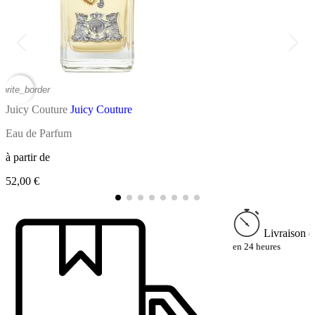
vorite_border
favor
Juicy Couture
Juicy Couture
J
Eau de Parfum
E
à partir de
à
52,00 €
5
Livraison e
en 24 heures