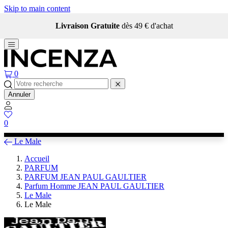
Skip to main content
Livraison Gratuite
dès 49 € d'achat
0
Annuler
0
Le Male
Accueil
PARFUM
PARFUM JEAN PAUL GAULTIER
Parfum Homme JEAN PAUL GAULTIER
Le Male
Le Male