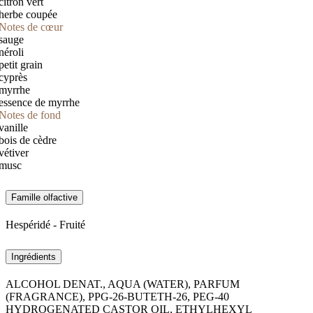
citron vert
herbe coupée
Notes de cœur
sauge
néroli
petit grain
cyprès
myrrhe
essence de myrrhe
Notes de fond
vanille
bois de cèdre
vétiver
musc
Famille olfactive
Hespéridé - Fruité
Ingrédients
ALCOHOL DENAT., AQUA (WATER), PARFUM
(FRAGRANCE), PPG-26-BUTETH-26, PEG-40
HYDROGENATED CASTOR OIL, ETHYLHEXYL