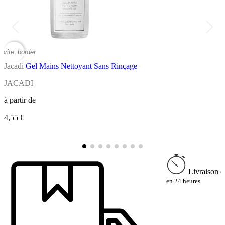
vorite_border
favor
Jacadi
Gel Mains Nettoyant Sans Rinçage
J
JACADI
C
à partir de
à
4,55 €
3
Livraison e
en 24 heures