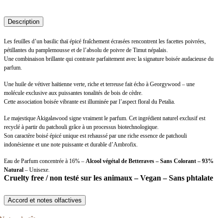
Description
Les feuilles d’un basilic thaï épicé fraîchement écrasées rencontrent les facettes poivrées,
pétillantes du pamplemousse et de l’absolu de poivre de Timut népalais.
Une combinaison brillante qui contraste parfaitement avec la signature boisée audacieuse du
parfum.
Une huile de vétiver haïtienne verte, riche et terreuse fait écho à Georgywood – une
molécule exclusive aux puissantes tonalités de bois de cèdre.
Cette association boisée vibrante est illuminée par l’aspect floral du Petalia.
Le majestique Akigalawood signe vraiment le parfum. Cet ingrédient naturel exclusif est
recyclé à partir du patchouli grâce à un processus biotechnologique.
Son caractère boisé épicé unique est rehaussé par une riche essence de patchouli
indonésienne et une note puissante et durable d’Ambrofix.
Eau de Parfum concentrée à 16% –
Alcool végétal de Betteraves – Sans Colorant – 93%
Natural
– Unisexe.
Cruelty free / non testé sur les animaux – Vegan – Sans phtalate
Accord et notes olfactives