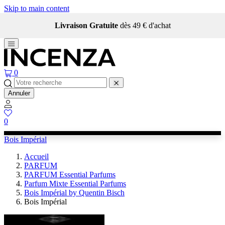
Skip to main content
Livraison Gratuite
dès 49 € d'achat
0
Annuler
0
Bois Impérial
Accueil
PARFUM
PARFUM Essential Parfums
Parfum Mixte Essential Parfums
Bois Impérial by Quentin Bisch
Bois Impérial