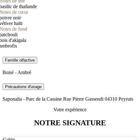
Notes de tête
basilic de thaïlande
Notes de cœur
poivre noir
vétiver haïti
Notes de fond
patchouli
bois d'akigala
ambrofix
Famille olfactive
Boisé - Ambré
Précautions d'usage
Saponalia - Parc de la Cassine Rue Pierre Gassendi 04310 Peyruis
Votre expérience
NOTRE SIGNATURE
Gabin