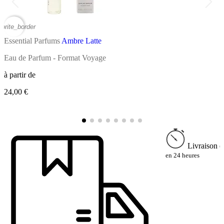
vorite_border
favor
Essential Parfums
Ambre Latte
E
Eau de Parfum - Format Voyage
E
à partir de
à
24,00 €
9
Livraison e
en 24 heures