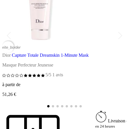
vorite_border
favor
Dior
Capture Totale Dreamskin 1-Minute Mask
D
Masque Perfecteur Jeunesse
C
5/5
1 avis
à partir de
à
51,26 €
6
Livraison e
en 24 heures