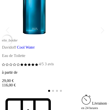
vorite_border
favor
Davidoff
Cool Water
D
Eau de Toilette
D
4/5
3 avis
à
à partir de
2
29,00 €
116,00 €
Livraison e
en 24 heures