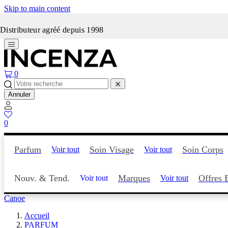
Skip to main content
Incenza fait peau neuve
Distributeur agréé depuis 1998
0
Annuler
0
Parfum
Soin Visage
Soin Corps
Voir tout
Voir tout
Nouv. & Tend.
Marques
Offres 
Voir tout
Voir tout
Canoe
Accueil
PARFUM