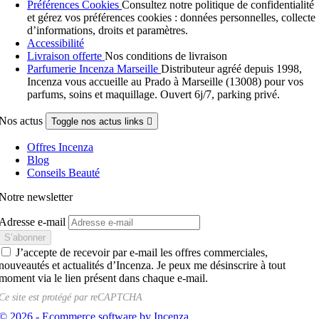
Préférences Cookies
Consultez notre politique de confidentialité
et gérez vos préférences cookies : données personnelles, collecte
d’informations, droits et paramètres.
Accessibilité
Livraison offerte
Nos conditions de livraison
Parfumerie Incenza Marseille
Distributeur agréé depuis 1998,
Incenza vous accueille au Prado à Marseille (13008) pour vos
parfums, soins et maquillage. Ouvert 6j/7, parking privé.
Nos actus
Toggle nos actus links

Offres Incenza
Blog
Conseils Beauté
Notre newsletter
Adresse e-mail
J’accepte de recevoir par e-mail les offres commerciales,
nouveautés et actualités d’Incenza. Je peux me désinscrire à tout
moment via le lien présent dans chaque e-mail.
Ce site est protégé par
reCAPTCHA
© 2026 - Ecommerce software by Incenza