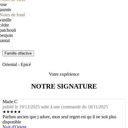
rose
jasmin
Notes de fond
vanille
cèdre
patchouli
benjoin
santal
Famille olfactive
Oriental - Epicé
Votre expérience
NOTRE SIGNATURE
Marie C
publié le 19/12/2025 suite à une commande du 18/11/2025
★
★
★
★
★
Parfum ancien que j adore, mon seul regret est qu il ne soit plus
disponible
Nuit d'Orient