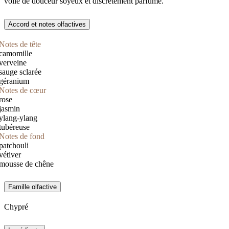
voile de douceur soyeux et discrètement parfumé.
Accord et notes olfactives
Notes de tête
camomille
verveine
sauge sclarée
géranium
Notes de cœur
rose
jasmin
ylang-ylang
tubéreuse
Notes de fond
patchouli
vétiver
mousse de chêne
Famille olfactive
Chypré