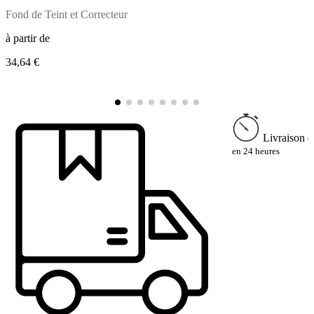
Fond de Teint et Correcteur
C
à partir de
34,64 €
à
2
Livraison e
en 24 heures