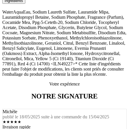
Ingrédients
WaterAquaEau, Sodium Laureth Sulfate, Lauramide Mipa,
Lauramidopropyl Betaine, Sodium Phosphate, Fragrance (Parfum),
Cocamide Mea, Ppg-5-Ceteth-20, Sodium Chloride, Tocopheryl
Acetate, Disodium Phosphate, Glycerin, Butylene Glycol, Sodium
Cocoate, Magnesium Nitrate, Sodium Metabisulfite, Disodium Edta,
Potassium Sorbate, Phenoxyethanol, Methylchloroisothiazolinone,
Methylisothiazolinone, Geraniol, Citral, Benzyl Benzoate, Linalool,
Benzyl Salicylate, Eugenol, Limonene, Evernia Prunastri
(Oakmoss) Extract, Alpha-Isomethyl Ionone, Hydroxycitronellal,
Citronellol, Mica, Yellow 5 (Ci 19140), Titanium Dioxide (Ci
77891), Red 4 (Ci 14700) <ILN49227>* Cette liste d'ingrédients
peut faire l'objet de modifications, les clients sont priés de consulter
l'emballage du produit pour obtenir la liste la plus récente.
Votre expérience
NOTRE SIGNATURE
Michèle
publié le 18/05/2025 suite à une commande du 15/04/2025
★
★
★
★
★
livraison rapide