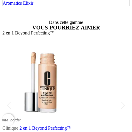
Aromatics Elixir
Dans cette gamme
VOUS POURRIEZ AIMER
2 en 1 Beyond Perfecting™
7
vorite_border
favor
Clinique
2 en 1 Beyond Perfecting™
C