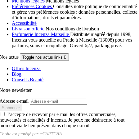
Mentions légales
Mentions légales
Préférences Cookies
Consultez notre politique de confidentialité
et gérez vos préférences cookies : données personnelles, collecte
d’informations, droits et paramètres.
Accessibilité
Livraison offerte
Nos conditions de livraison
Parfumerie Incenza Marseille
Distributeur agréé depuis 1998,
Incenza vous accueille au Prado à Marseille (13008) pour vos
parfums, soins et maquillage. Ouvert 6j/7, parking privé.
Nos actus
Toggle nos actus links

Offres Incenza
Blog
Conseils Beauté
Notre newsletter
Adresse e-mail
J’accepte de recevoir par e-mail les offres commerciales,
nouveautés et actualités d’Incenza. Je peux me désinscrire à tout
moment via le lien présent dans chaque e-mail.
Ce site est protégé par
reCAPTCHA