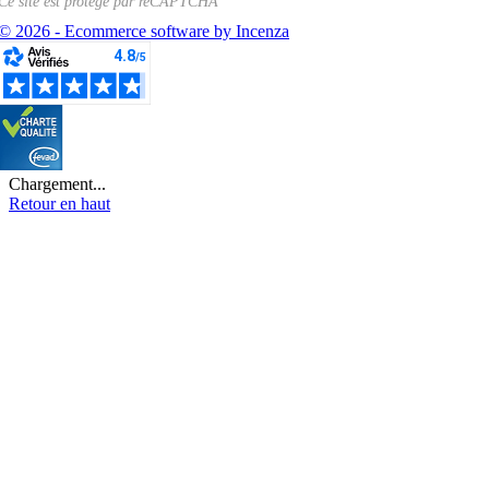
Ce site est protégé par
reCAPTCHA
© 2026 - Ecommerce software by Incenza
Chargement...
Retour en haut