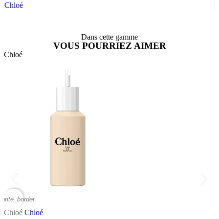
Chloé
Dans cette gamme
VOUS POURRIEZ AIMER
Chloé
C
vorite_border
favor
Chloé
Chloé
C