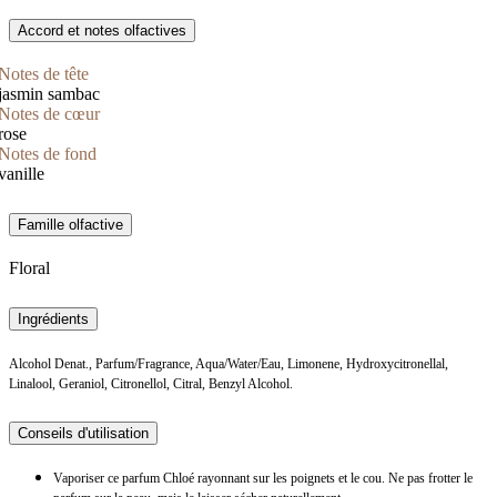
Accord et notes olfactives
Notes de tête
jasmin sambac
Notes de cœur
rose
Notes de fond
vanille
Famille olfactive
Floral
Ingrédients
Alcohol Denat., Parfum/Fragrance, Aqua/Water/Eau, Limonene, Hydroxycitronellal,
Linalool, Geraniol, Citronellol, Citral, Benzyl Alcohol.
Conseils d'utilisation
Vaporiser ce parfum Chloé rayonnant sur les poignets et le cou. Ne pas frotter le