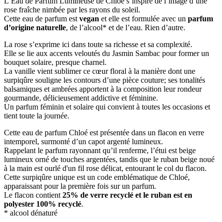
L’Eau de Parfum Lumineuse de Chloé s’inspire de l’image d’une
rose fraîche nimbée par les rayons du soleil.
Cette eau de parfum est
vegan
et elle est formulée avec un
parfum
d’origine naturelle
, de l’alcool* et de l’eau. Rien d’autre.
La rose s’exprime ici dans toute sa richesse et sa complexité.
Elle se lie aux accents veloutés du Jasmin Sambac pour former un
bouquet solaire, presque charnel.
La vanille vient sublimer ce cœur floral à la manière dont une
surpiqûre souligne les contours d’une pièce couture; ses tonalités
balsamiques et ambrées apportent à la composition leur rondeur
gourmande, délicieusement addictive et féminine.
Un parfum féminin et solaire qui convient à toutes les occasions et
tient toute la journée.
Cette eau de parfum Chloé est présentée dans un flacon en verre
intemporel, surmonté d’un capot argenté lumineux.
Rappelant le parfum rayonnant qu’il renferme, l’étui est beige
lumineux orné de touches argentées, tandis que le ruban beige noué
à la main est ourlé d'un fil rose délicat, entourant le col du flacon.
Cette surpiqûre unique est un code emblématique de Chloé,
apparaissant pour la première fois sur un parfum.
Le flacon contient
25% de verre recyclé et le ruban est en
polyester 100% recyclé
.
* alcool dénaturé