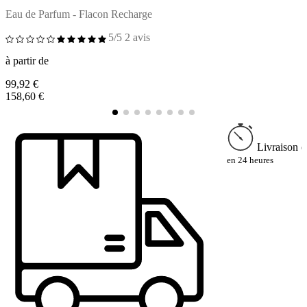
Eau de Parfum - Flacon Recharge
L
5/5
2 avis
à partir de
à
99,92 €
5
158,60 €
7
Livraison e
en 24 heures