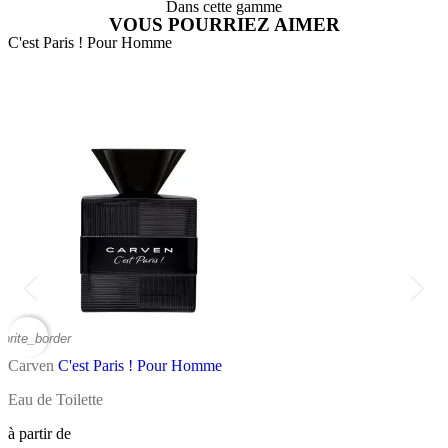
Dans cette gamme
VOUS POURRIEZ AIMER
C'est Paris ! Pour Homme
C
vorite_border
favor
Carven
C'est Paris ! Pour Homme
C
Eau de Toilette
E
à partir de
à