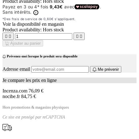
Product availability:
Hors stock
Voir la disponibilité en magasin
Product availability:
Hors stock




Ajouter au panier
Prévenez-moi lorsque le produit sera disponible
Adresse email
Me prévenir
Je compare les prix en ligne
Incenza.com
76,09 €
nocibe.fr
84,75 €
Hors promotions & magasins physiques
Ce site est protégé par
reCAPTCHA