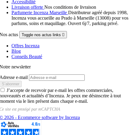
Accessibilité
Livraison offerte
Nos conditions de livraison
Parfumerie Incenza Marseille
Distributeur agréé depuis 1998,
Incenza vous accueille au Prado à Marseille (13008) pour vos
parfums, soins et maquillage. Ouvert 6j/7, parking privé.
Nos actus
Toggle nos actus links

Offres Incenza
Blog
Conseils Beauté
Notre newsletter
Adresse e-mail
J’accepte de recevoir par e-mail les offres commerciales,
nouveautés et actualités d’Incenza. Je peux me désinscrire à tout
moment via le lien présent dans chaque e-mail.
Ce site est protégé par
reCAPTCHA
© 2026 - Ecommerce software by Incenza