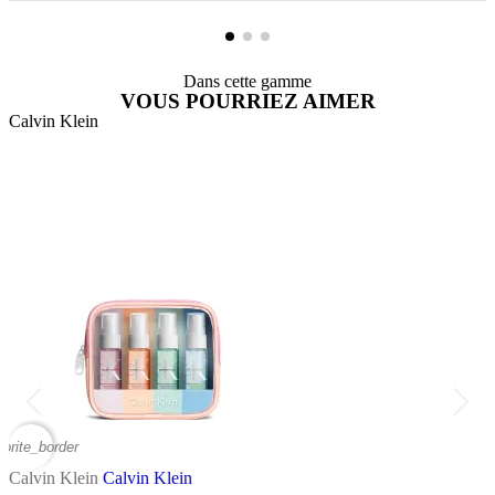
Dans cette gamme
VOUS POURRIEZ AIMER
Calvin Klein
C
vorite_border
favor
Calvin Klein
Calvin Klein
C