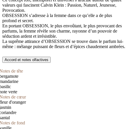
valeurs qui fascinent Calvin Klein : Passion, Naturel, Jeunesse,
Provocation.
OBSESSION s’adresse à la femme dans ce qu’elle a de plus
profond et secret.
En portant OBSESSION, le plus envoûtant, le plus provocant des
parfums, la femme révèle son charme, rayonne d’un pouvoir de
séduction ardent et irrésistible.
La suprême attirance d’OBSESSION se trouve dans le parfum lui-
même : mélange puissant de fleurs et d’épices chaudement ambrées.
Accord et notes olfactives
Notes de tête
bergamote
mandarine
basilic
note verte
Notes de cœur
fleur d'oranger
jasmin
coriandre
santal
Notes de fond
vanille