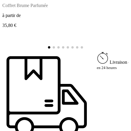
Coffret Brume Parfumée
E
à partir de
35,80 €
à
6
Livraison e
en 24 heures