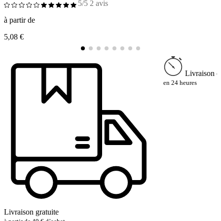
5/5
2 avis
à partir de
à
5,08 €
2
Livraison e
en 24 heures
Livraison gratuite