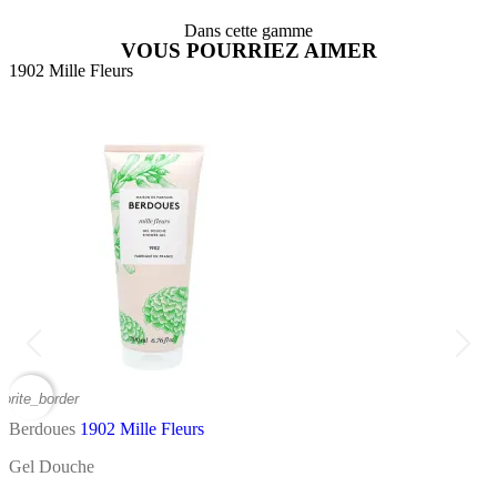
Dans cette gamme
VOUS POURRIEZ AIMER
1902 Mille Fleurs
1
vorite_border
favor
Berdoues
1902 Mille Fleurs
B
Gel Douche
E