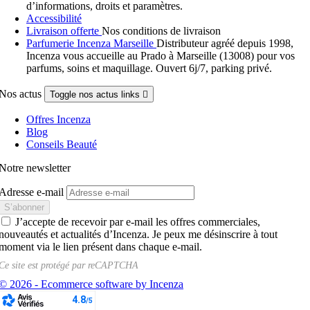
d’informations, droits et paramètres.
Accessibilité
Livraison offerte
Nos conditions de livraison
Parfumerie Incenza Marseille
Distributeur agréé depuis 1998,
Incenza vous accueille au Prado à Marseille (13008) pour vos
parfums, soins et maquillage. Ouvert 6j/7, parking privé.
Nos actus
Toggle nos actus links

Offres Incenza
Blog
Conseils Beauté
Notre newsletter
Adresse e-mail
J’accepte de recevoir par e-mail les offres commerciales,
nouveautés et actualités d’Incenza. Je peux me désinscrire à tout
moment via le lien présent dans chaque e-mail.
Ce site est protégé par
reCAPTCHA
© 2026 - Ecommerce software by Incenza