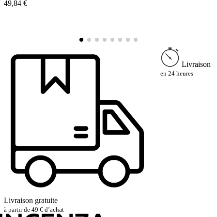
49,84 €
à
4
9
Livraison e
en 24 heures
Livraison gratuite
à partir de 49 € d’achat