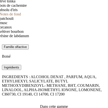
fève tonka
bois de cachemire
absolu d'iris
Notes de fond
patchouli
musc
orcanox
vétiver bourbon
résine de labdanum
Famille olfactive
Boisé
Ingrédients
INGREDIENTS : ALCOHOL DENAT , PARFUM, AQUA,
ETHYLHEXYL SALICYLATE, BUTYL
METHOXYDIBENZOYL- METHANE, BHT, COUMARIN,
LINALOOL, ALPHA-ISOMETHYL IONONE, LOMONENE,
CI60730, CI 19140, CI 14700, CI 17200
Dans cette gamme