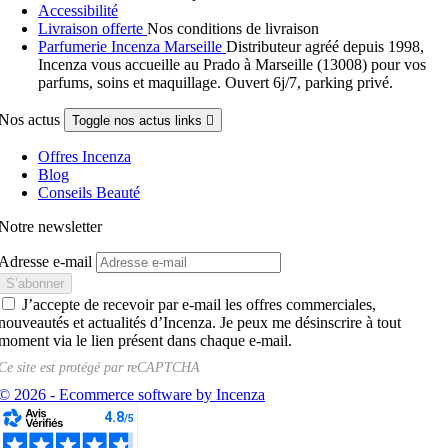
Accessibilité
Livraison offerte
Nos conditions de livraison
Parfumerie Incenza Marseille
Distributeur agréé depuis 1998,
Incenza vous accueille au Prado à Marseille (13008) pour vos
parfums, soins et maquillage. Ouvert 6j/7, parking privé.
Nos actus
Toggle nos actus links

Offres Incenza
Blog
Conseils Beauté
Notre newsletter
Adresse e-mail
J’accepte de recevoir par e-mail les offres commerciales,
nouveautés et actualités d’Incenza. Je peux me désinscrire à tout
moment via le lien présent dans chaque e-mail.
Ce site est protégé par
reCAPTCHA
© 2026 - Ecommerce software by Incenza