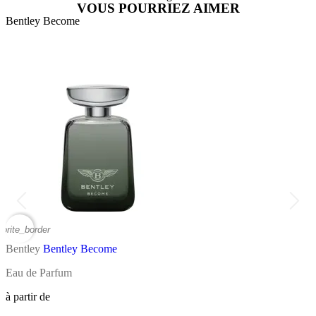
VOUS POURRIEZ AIMER
Bentley Become
B
vorite_border
favor
Bentley
Bentley Become
B
Eau de Parfum
E
à partir de