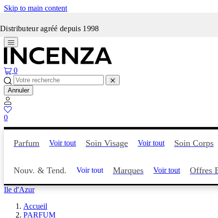
Skip to main content
Incenza fait peau neuve
Distributeur agréé depuis 1998
0
Annuler
0
Parfum
Soin Visage
Soin Corps
Voir tout
Voir tout
Nouv. & Tend.
Marques
Offres 
Voir tout
Voir tout
Ile d'Azur
Accueil
PARFUM