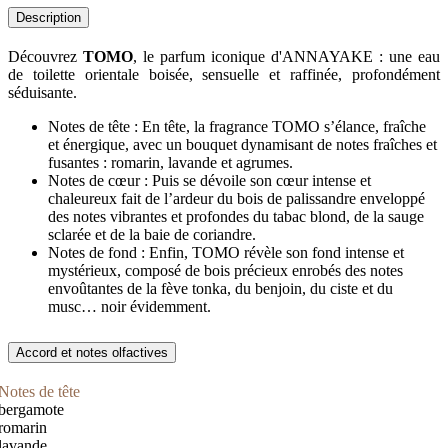
Description
Découvrez
TOMO
, le parfum iconique d'ANNAYAKE : une eau
de toilette orientale boisée, sensuelle et raffinée, profondément
séduisante.
Notes de tête : En tête, la fragrance TOMO s’élance, fraîche
et énergique, avec un bouquet dynamisant de notes fraîches et
fusantes : romarin, lavande et agrumes.
Notes de cœur : Puis se dévoile son cœur intense et
chaleureux fait de l’ardeur du bois de palissandre enveloppé
des notes vibrantes et profondes du tabac blond, de la sauge
sclarée et de la baie de coriandre.
Notes de fond : Enfin, TOMO révèle son fond intense et
mystérieux, composé de bois précieux enrobés des notes
envoûtantes de la fève tonka, du benjoin, du ciste et du
musc… noir évidemment.
Accord et notes olfactives
Notes de tête
bergamote
romarin
lavande