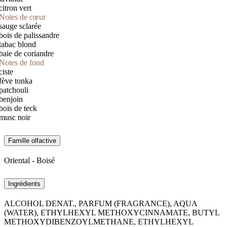
citron vert
Notes de cœur
sauge sclarée
bois de palissandre
tabac blond
baie de coriandre
Notes de fond
ciste
fève tonka
patchouli
benjoin
bois de teck
musc noir
Famille olfactive
Oriental - Boisé
Ingrédients
ALCOHOL DENAT., PARFUM (FRAGRANCE), AQUA
(WATER), ETHYLHEXYL METHOXYCINNAMATE, BUTYL
METHOXYDIBENZOYLMETHANE, ETHYLHEXYL