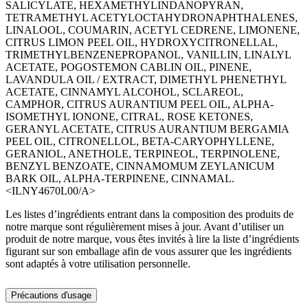
SALICYLATE, HEXAMETHYLINDANOPYRAN,
TETRAMETHYL ACETYLOCTAHYDRONAPHTHALENES,
LINALOOL, COUMARIN, ACETYL CEDRENE, LIMONENE,
CITRUS LIMON PEEL OIL, HYDROXYCITRONELLAL,
TRIMETHYLBENZENEPROPANOL, VANILLIN, LINALYL
ACETATE, POGOSTEMON CABLIN OIL, PINENE,
LAVANDULA OIL / EXTRACT, DIMETHYL PHENETHYL
ACETATE, CINNAMYL ALCOHOL, SCLAREOL,
CAMPHOR, CITRUS AURANTIUM PEEL OIL, ALPHA-
ISOMETHYL IONONE, CITRAL, ROSE KETONES,
GERANYL ACETATE, CITRUS AURANTIUM BERGAMIA
PEEL OIL, CITRONELLOL, BETA-CARYOPHYLLENE,
GERANIOL, ANETHOLE, TERPINEOL, TERPINOLENE,
BENZYL BENZOATE, CINNAMOMUM ZEYLANICUM
BARK OIL, ALPHA-TERPINENE, CINNAMAL.
<ILNY4670L00/A>
Les listes d’ingrédients entrant dans la composition des produits de
notre marque sont régulièrement mises à jour. Avant d’utiliser un
produit de notre marque, vous êtes invités à lire la liste d’ingrédients
figurant sur son emballage afin de vous assurer que les ingrédients
sont adaptés à votre utilisation personnelle.
Précautions d'usage