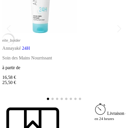
vorite_border
favor
Annayaké
24H
Soin des Mains Nourrissant
S
à partir de
16,58 €
à
25,50 €
2
4
Livraison e
en 24 heures