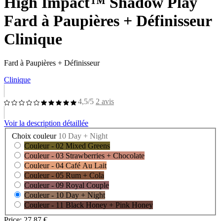
High Impact™ Shadow Play
Fard à Paupières + Définisseur
Clinique
Fard à Paupières + Définisseur
Clinique
4,5/5
2 avis
Voir la description détaillée
Choix couleur
10 Day + Night
Couleur - 02 Mixed Greens
Couleur - 03 Strawberries + Chocolate
Couleur - 04 Café Au Lait
Couleur - 05 Rum + Cola
Couleur - 09 Royal Couple
Couleur - 10 Day + Night
Couleur - 11 Black Honey + Pink Honey
Price:
27,87 €