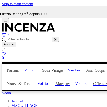
Skip to main content
Incenza fait peau neuve
Distributeur agréé depuis 1998
0
Annuler
0
Parfum
Soin Visage
Soin Corps
Voir tout
Voir tout
Nouv. & Tend.
Marques
Offres 
Voir tout
Voir tout
Vodka
Accueil
MAQUILLAGE