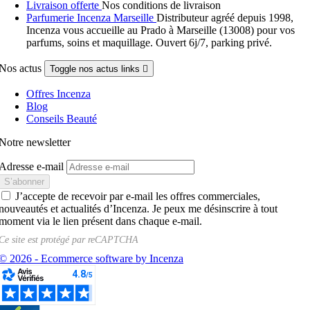
Livraison offerte
Nos conditions de livraison
Parfumerie Incenza Marseille
Distributeur agréé depuis 1998,
Incenza vous accueille au Prado à Marseille (13008) pour vos
parfums, soins et maquillage. Ouvert 6j/7, parking privé.
Nos actus
Toggle nos actus links

Offres Incenza
Blog
Conseils Beauté
Notre newsletter
Adresse e-mail
J’accepte de recevoir par e-mail les offres commerciales,
nouveautés et actualités d’Incenza. Je peux me désinscrire à tout
moment via le lien présent dans chaque e-mail.
Ce site est protégé par
reCAPTCHA
© 2026 - Ecommerce software by Incenza