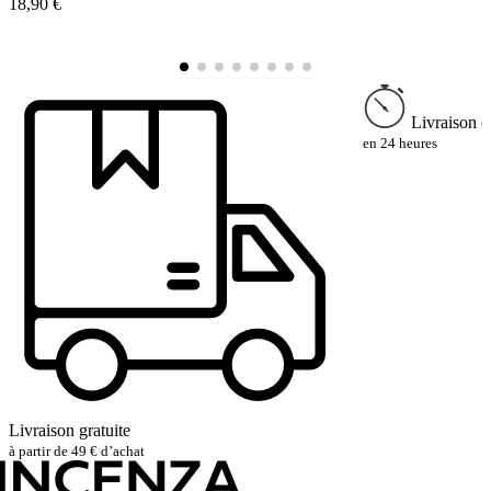
18,90 €
à
2
Livraison e
en 24 heures
Livraison gratuite
à partir de 49 € d’achat