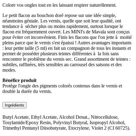
Colore vos ongles tout en les laissant respirer naturellement.
Le petit flacon au bouchon doré repose sur une idée simple,
néanmoins géniale. Les vernis, quelle que soit leur qualité, ont
tendance à sécher plus ou moins rapidement, surtout lorsque le
flacon est fréquemment ouvert. Les MINI's de Mavala sont conçus
pour éviter cet inconvénient. Finis les flacons que l'on jette à moitié
pleins parce que le vernis s'est épaissi ! Autres avantages importants
: leur petite taille (5 ml) en fait un compagnon de tous les instants et
permet de posséder plusieurs teintes différentes à la fois sans
rencontrer le problème du vernis sec. Grand assortiment de teintes :
subtiles, raffinées, très sensibles au carrousel des saisons et des
modes.
Bénéfice produit
Protège l'ongle des pigments colorés contenus dans le vernis et
double la durée du vernis.
Ingrédients
Butyl Acetate, Ethyl Acetate, Alcohol Denat., Nitrocellulose,
Tosylamide/Epoxy Resin, Polyvinyl Butyral, Isopropyl Alcohol,
Trimethyl Pentanyl Diisobutyrate, Etocrylene, Violet 2 (CI 60725).