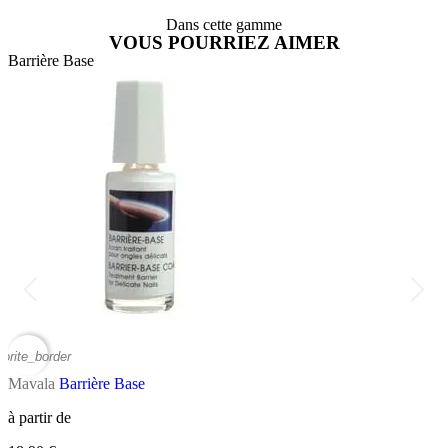
Dans cette gamme
VOUS POURRIEZ AIMER
Barrière Base
B
vorite_border
favor
Mavala
Barrière Base
M
à partir de
R