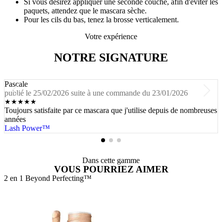
Si vous désirez appliquer une seconde couche, afin d'éviter les
paquets, attendez que le mascara sèche.
Pour les cils du bas, tenez la brosse verticalement.
Votre expérience
NOTRE SIGNATURE
Pascale
publié le 25/02/2026 suite à une commande du 23/01/2026
★
★
★
★
★
Toujours satisfaite par ce mascara que j'utilise depuis de nombreuses
années
Lash Power™
Dans cette gamme
VOUS POURRIEZ AIMER
2 en 1 Beyond Perfecting™
7