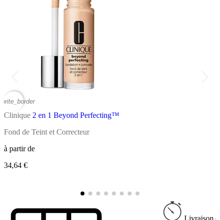
vorite_border
favor
Clinique
2 en 1 Beyond Perfecting™
C
Fond de Teint et Correcteur
C
à partir de
34,64 €
à
2
Livraison e