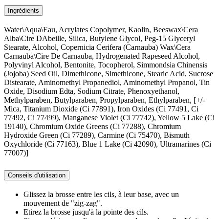
Ingrédients
Water\Aqua\Eau, Acrylates Copolymer, Kaolin, Beeswax\Cera
Alba\Cire DAbeille, Silica, Butylene Glycol, Peg-15 Glyceryl
Stearate, Alcohol, Copernicia Cerifera (Carnauba) Wax\Cera
Carnauba\Cire De Carnauba, Hydrogenated Rapeseed Alcohol,
Polyvinyl Alcohol, Bentonite, Tocopherol, Simmondsia Chinensis
(Jojoba) Seed Oil, Dimethicone, Simethicone, Stearic Acid, Sucrose
Distearate, Aminomethyl Propanediol, Aminomethyl Propanol, Tin
Oxide, Disodium Edta, Sodium Citrate, Phenoxyethanol,
Methylparaben, Butylparaben, Propylparaben, Ethylparaben, [+/-
Mica, Titanium Dioxide (Ci 77891), Iron Oxides (Ci 77491, Ci
77492, Ci 77499), Manganese Violet (Ci 77742), Yellow 5 Lake (Ci
19140), Chromium Oxide Greens (Ci 77288), Chromium
Hydroxide Green (Ci 77289), Carmine (Ci 75470), Bismuth
Oxychloride (Ci 77163), Blue 1 Lake (Ci 42090), Ultramarines (Ci
77007)]
Conseils d'utilisation
Glissez la brosse entre les cils, à leur base, avec un
mouvement de "zig-zag".
Etirez la brosse jusqu'à la pointe des cils.