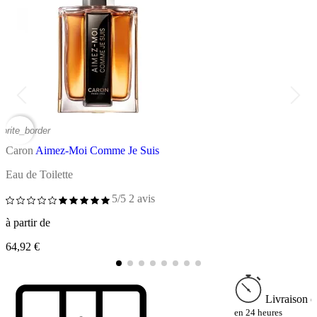
vorite_border
favor
Caron
Aimez-Moi Comme Je Suis
C
Eau de Toilette
E
5/5
2 avis
à
à partir de
8
64,92 €
Livraison e
en 24 heures