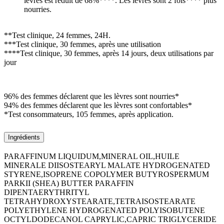
lèvres est réduit de 68%****. Les lèvres sont 2 fois**** plus
nourries.
**Test clinique, 24 femmes, 24H.
***Test clinique, 30 femmes, après une utilisation
****Test clinique, 30 femmes, après 14 jours, deux utilisations par
jour
96% des femmes déclarent que les lèvres sont nourries*
94% des femmes déclarent que les lèvres sont confortables*
*Test consommateurs, 105 femmes, après application.
Ingrédients
PARAFFINUM LIQUIDUM,MINERAL OIL,HUILE
MINERALE DIISOSTEARYL MALATE HYDROGENATED
STYRENE,ISOPRENE COPOLYMER BUTYROSPERMUM
PARKII (SHEA) BUTTER PARAFFIN
DIPENTAERYTHRITYL
TETRAHYDROXYSTEARATE,TETRAISOSTEARATE
POLYETHYLENE HYDROGENATED POLYISOBUTENE
OCTYLDODECANOL CAPRYLIC,CAPRIC TRIGLYCERIDE