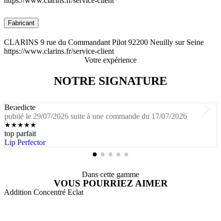
https://www.clarins.fr/service-client
Fabricant
CLARINS 9 rue du Commandant Pilot 92200 Neuilly sur Seine
https://www.clarins.fr/service-client
Votre expérience
NOTRE SIGNATURE
Benedicte
publié le 29/07/2026 suite à une commande du 17/07/2026
★
★
★
★
★
top parfait
Lip Perfector
Dans cette gamme
VOUS POURRIEZ AIMER
Addition Concentré Eclat
A