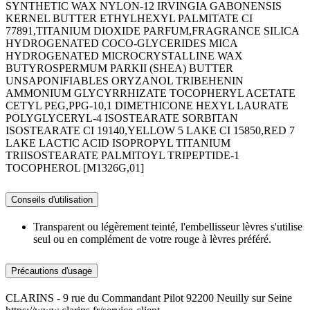
SYNTHETIC WAX NYLON-12 IRVINGIA GABONENSIS
KERNEL BUTTER ETHYLHEXYL PALMITATE CI
77891,TITANIUM DIOXIDE PARFUM,FRAGRANCE SILICA
HYDROGENATED COCO-GLYCERIDES MICA
HYDROGENATED MICROCRYSTALLINE WAX
BUTYROSPERMUM PARKII (SHEA) BUTTER
UNSAPONIFIABLES ORYZANOL TRIBEHENIN
AMMONIUM GLYCYRRHIZATE TOCOPHERYL ACETATE
CETYL PEG,PPG-10,1 DIMETHICONE HEXYL LAURATE
POLYGLYCERYL-4 ISOSTEARATE SORBITAN
ISOSTEARATE CI 19140,YELLOW 5 LAKE CI 15850,RED 7
LAKE LACTIC ACID ISOPROPYL TITANIUM
TRIISOSTEARATE PALMITOYL TRIPEPTIDE-1
TOCOPHEROL [M1326G,01]
Conseils d'utilisation
Transparent ou légèrement teinté, l'embellisseur lèvres s'utilise
seul ou en complément de votre rouge à lèvres préféré.
Précautions d'usage
CLARINS - 9 rue du Commandant Pilot 92200 Neuilly sur Seine