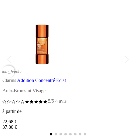
vorite_border
favor
Clarins
Addition Concentré Eclat
C
Auto-Bronzant Visage
A
5/5
4 avis
à partir de
à
22,68 €
3
37,80 €
5