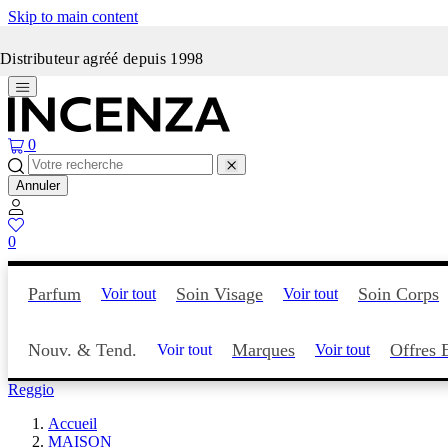
Skip to main content
Incenza fait peau neuve
Distributeur agréé depuis 1998
0
Annuler
0
Parfum
Soin Visage
Soin Corps
Voir tout
Voir tout
Nouv. & Tend.
Marques
Offres 
Voir tout
Voir tout
Reggio
Accueil
MAISON