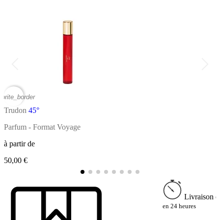
vorite_border
favor
Trudon
45°
T
Parfum - Format Voyage
P
à partir de
à
50,00 €
2
Livraison e
en 24 heures