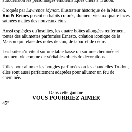
autodérision les personnages emblématiques chers à Trudon.
Croqués par
Lawrence Mynott
, illustrateur historique de la Maison,
Roi & Reines
posent en habits colorés, donnent vie aux quatre faces
satinées mattes des nouveaux étuis.
Aussi espiègles qu'insolites, les quatre boîtes allongées renferment
toutes des allumettes parfumées Ernesto, création iconique de la
Maison qui relaie des notes de cuir, de tabac et de cèdre.
Les boites s'invitent sur une table basse ou sur une cheminée et
prennent vie comme de véritables objets de décorations.
Utiles pour allumer les bougies parfumées ou les chandelles Trudon,
elles sont aussi parfaitement adaptées pour allumer un feu de
cheminée.
Dans cette gamme
VOUS POURRIEZ AIMER
45°
4