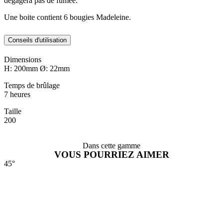
dégagera pas de fumée.
Une boite contient 6 bougies Madeleine.
Conseils d'utilisation
Dimensions
H: 200mm Ø: 22mm
Temps de brûlage
7 heures
Taille
200
Dans cette gamme
VOUS POURRIEZ AIMER
45°
4