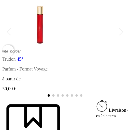
vorite_border
favor
Trudon
45°
T
Parfum - Format Voyage
P
à partir de
à
50,00 €
2
Livraison e
en 24 heures