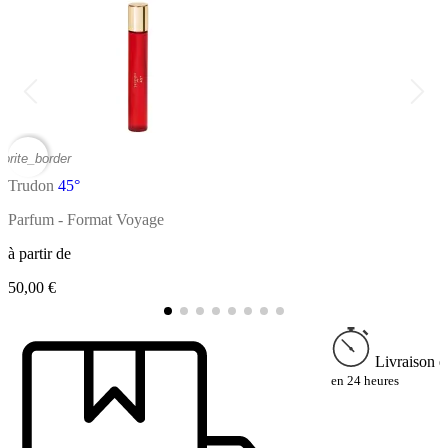
vorite_border
favor
Trudon
45°
T
Parfum - Format Voyage
P
à partir de
à
50,00 €
2
Livraison e
en 24 heures