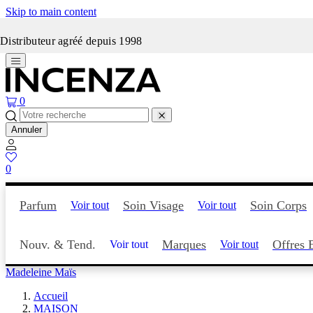
Skip to main content
Incenza fait peau neuve
Distributeur agréé depuis 1998
0
Annuler
0
Parfum
Soin Visage
Soin Corps
Voir tout
Voir tout
Nouv. & Tend.
Marques
Offres 
Voir tout
Voir tout
Madeleine Maïs
Accueil
MAISON