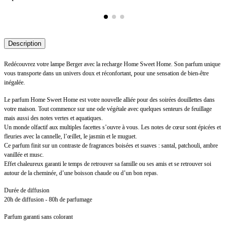
Description
Redécouvrez votre lampe Berger avec la recharge Home Sweet Home. Son parfum unique
vous transporte dans un univers doux et réconfortant, pour une sensation de bien-être
inégalée.
Le parfum Home Sweet Home est votre nouvelle alliée pour des soirées douillettes dans
votre maison. Tout commence sur une ode végétale avec quelques senteurs de feuillage
mais aussi des notes vertes et aquatiques.
Un monde olfactif aux multiples facettes s’ouvre à vous. Les notes de cœur sont épicées et
fleuries avec la cannelle, l’œillet, le jasmin et le muguet.
Ce parfum finit sur un contraste de fragrances boisées et suaves : santal, patchouli, ambre
vanillée et musc.
Effet chaleureux garanti le temps de retrouver sa famille ou ses amis et se retrouver soi
autour de la cheminée, d’une boisson chaude ou d’un bon repas.
Durée de diffusion
20h de diffusion - 80h de parfumage
Parfum garanti sans colorant