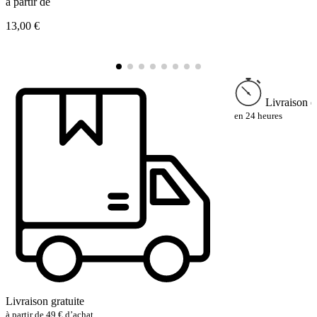
à partir de
à
13,00 €
1
Livraison e
en 24 heures
Livraison gratuite
à partir de 49 € d’achat