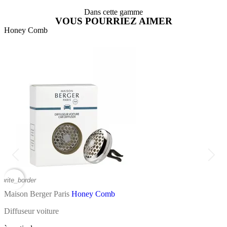
Dans cette gamme
VOUS POURRIEZ AIMER
Honey Comb
A
vorite_border
favor
Maison Berger Paris
Honey Comb
M
Diffuseur voiture
B