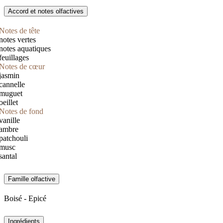
Accord et notes olfactives
Notes de tête
notes vertes
notes aquatiques
feuillages
Notes de cœur
jasmin
cannelle
muguet
oeillet
Notes de fond
vanille
ambre
patchouli
musc
santal
Famille olfactive
Boisé - Epicé
Ingrédients