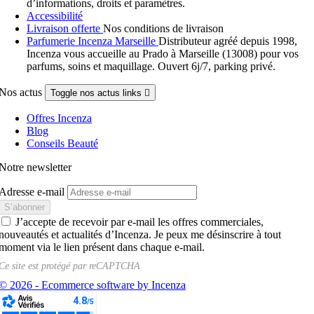
d’informations, droits et paramètres.
Accessibilité
Livraison offerte
Nos conditions de livraison
Parfumerie Incenza Marseille
Distributeur agréé depuis 1998,
Incenza vous accueille au Prado à Marseille (13008) pour vos
parfums, soins et maquillage. Ouvert 6j/7, parking privé.
Nos actus
Toggle nos actus links

Offres Incenza
Blog
Conseils Beauté
Notre newsletter
Adresse e-mail
J’accepte de recevoir par e-mail les offres commerciales,
nouveautés et actualités d’Incenza. Je peux me désinscrire à tout
moment via le lien présent dans chaque e-mail.
Ce site est protégé par
reCAPTCHA
© 2026 - Ecommerce software by Incenza