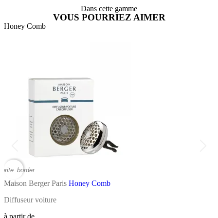
Dans cette gamme
VOUS POURRIEZ AIMER
Honey Comb
A
vorite_border
favor
Maison Berger Paris
Honey Comb
M
Diffuseur voiture
B
à partir de
à