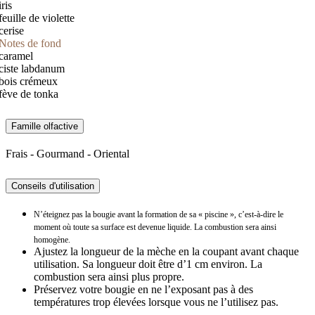
iris
feuille de violette
cerise
Notes de fond
caramel
ciste labdanum
bois crémeux
fève de tonka
Famille olfactive
Frais - Gourmand - Oriental
Conseils d'utilisation
N’éteignez pas la bougie avant la formation de sa « piscine », c’est-à-dire le
moment où toute sa surface est devenue liquide. La combustion sera ainsi
homogène.
Ajustez la longueur de la mèche en la coupant avant chaque
utilisation. Sa longueur doit être d’1 cm environ. La
combustion sera ainsi plus propre.
Préservez votre bougie en ne l’exposant pas à des
températures trop élevées lorsque vous ne l’utilisez pas.