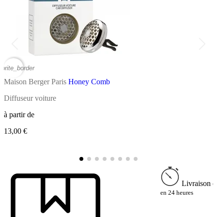
vorite_border
favor
Maison Berger Paris
Honey Comb
M
Diffuseur voiture
B
à partir de
à
13,00 €
1
Livraison e
en 24 heures