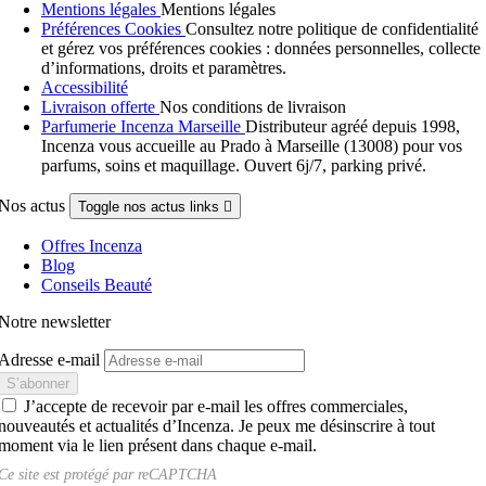
Mentions légales
Mentions légales
Préférences Cookies
Consultez notre politique de confidentialité
et gérez vos préférences cookies : données personnelles, collecte
d’informations, droits et paramètres.
Accessibilité
Livraison offerte
Nos conditions de livraison
Parfumerie Incenza Marseille
Distributeur agréé depuis 1998,
Incenza vous accueille au Prado à Marseille (13008) pour vos
parfums, soins et maquillage. Ouvert 6j/7, parking privé.
Nos actus
Toggle nos actus links

Offres Incenza
Blog
Conseils Beauté
Notre newsletter
Adresse e-mail
J’accepte de recevoir par e-mail les offres commerciales,
nouveautés et actualités d’Incenza. Je peux me désinscrire à tout
moment via le lien présent dans chaque e-mail.
Ce site est protégé par
reCAPTCHA