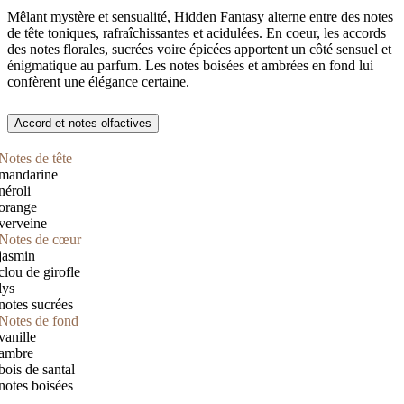
Mêlant mystère et sensualité, Hidden Fantasy alterne entre des notes
de tête toniques, rafraîchissantes et acidulées. En coeur, les accords
des notes florales, sucrées voire épicées apportent un côté sensuel et
énigmatique au parfum. Les notes boisées et ambrées en fond lui
confèrent une élégance certaine.
Accord et notes olfactives
Notes de tête
mandarine
néroli
orange
verveine
Notes de cœur
jasmin
clou de girofle
lys
notes sucrées
Notes de fond
vanille
ambre
bois de santal
notes boisées