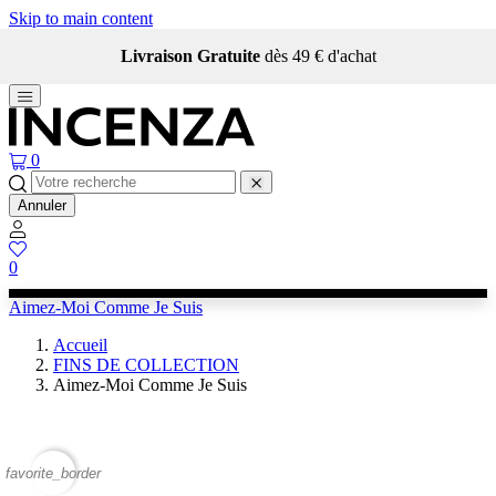
Skip to main content
Livraison Gratuite
dès 49 € d'achat
0
Annuler
0
Aimez-Moi Comme Je Suis
Accueil
FINS DE COLLECTION
Aimez-Moi Comme Je Suis
favorite_border