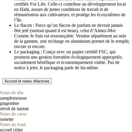
certifiée For Life. Celle-ci contribue au développement local
en Haïti, assure de justes conditions de travail et de
rémunération aux cultivateurs, et protège les écosystèmes de
l’île.
Le flacon : Parce qu’un flacon de parfum ne devrait jamais
être jeté (surtout quand il est beau), celui d’Aimez-Moi
Comme Je Suis est ressourçable. Vendue séparément au sein
de la gamme, une recharge en aluminium permet de le remplir,
encore et encore.
Le packaging : Conçu avec un papier certifié FSC, qui
promeut une gestion forestière écologiquement appropriée,
socialement bénéfique et économiquement viable. Pas de
notice à jeter, le packaging parle de lui-même.
Accord et notes olfactives
Notes de tête
pamplemousse
gingembre
néroli de tunisie
Notes de cœur
noisette
Notes de fond
accord cèdre