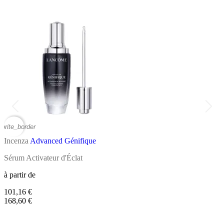
vorite_border
favor
Incenza
Advanced Génifique
I
Sérum Activateur d'Éclat
C
à partir de
à
101,16 €
1
168,60 €
2