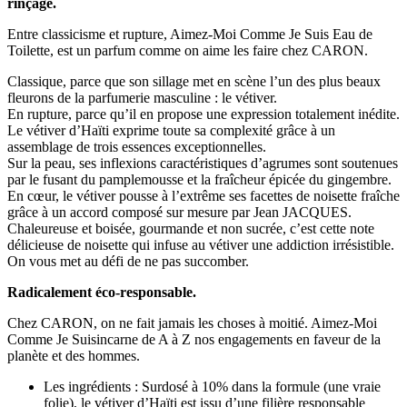
rinçage.
Entre classicisme et rupture, Aimez-Moi Comme Je Suis Eau de
Toilette, est un parfum comme on aime les faire chez CARON.
Classique, parce que son sillage met en scène l’un des plus beaux
fleurons de la parfumerie masculine : le vétiver.
En rupture, parce qu’il en propose une expression totalement inédite.
Le vétiver d’Haïti exprime toute sa complexité grâce à un
assemblage de trois essences exceptionnelles.
Sur la peau, ses inflexions caractéristiques d’agrumes sont soutenues
par le fusant du pamplemousse et la fraîcheur épicée du gingembre.
En cœur, le vétiver pousse à l’extrême ses facettes de noisette fraîche
grâce à un accord composé sur mesure par Jean JACQUES.
Chaleureuse et boisée, gourmande et non sucrée, c’est cette note
délicieuse de noisette qui infuse au vétiver une addiction irrésistible.
On vous met au défi de ne pas succomber.
Radicalement éco-responsable.
Chez CARON, on ne fait jamais les choses à moitié. Aimez-Moi
Comme Je Suisincarne de A à Z nos engagements en faveur de la
planète et des hommes.
Les ingrédients : Surdosé à 10% dans la formule (une vraie
folie), le vétiver d’Haïti est issu d’une filière responsable