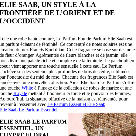
ELIE SAAB, UN STYLE À LA
FRONTIÈRE DE L’ORIENT ET DE
L’OCCIDENT
Telle une robe haute couture, Le Parfum Eau de Parfum Elie Saab est
un parfum éclatant de féminité. Ce concentré de notes solaires est une
création du nez Francis Kurkdjian. Cette fragrance se base sur des note
de fleur d’oranger. Agrémentée de fleurs blanches et de jasmin, elle
nous livre une palette riche et complexe de la féminité. Le patchouli en
coeur vient apporter une touche sensuelle à cette eau. Le Parfum
s’achève sur des senteurs plus profondes de bois de cèdre, sublimées
par l’onctuosité du miel de rose. Chacune des fragrances Elie Saab est
lancée avec une nouvelle collection. Ainsi Elie Saab Le Parfum s’offre
une touche
White
à l’image de la collection de robes de mariée et une
touche
Royale
mettant à l’honneur la force et le pouvoir des femmes.
Aujourd’hui, la signature olfactive de la maison est réinventée pour
revenir à l’essentiel avec
Le Parfum Essentiel Elie Saab
.
Elie Saab Le Parfum Essentiel
ELIE SAAB LE PARFUM
ESSENTIEL, UN
CHYPRÉ FLORAL