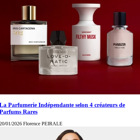
La Parfumerie Indépendante selon 4 créateurs de
Parfums Rares
20/01/2026
Florence PEIRALE