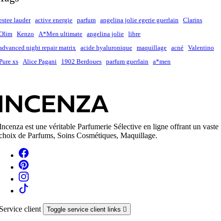
estee lauder
active energie
parfum
angelina jolie egerie guerlain
Clarins
Olim
Kenzo
A*Men ultimate
angelina jolie
libre
advanced night repair matrix
acide hyaluronique
maquillage
acné
Valentino
Pure xs
Alice Pagani
1902 Berdoues
parfum guerlain
a*men
Incenza est une véritable Parfumerie Sélective en ligne offrant un vaste
choix de Parfums, Soins Cosmétiques, Maquillage.
Service client
Toggle service client links
