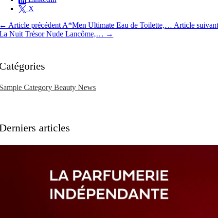
X
←
Article précédent
A*Men Ultimate Eau de Toilette,…
Article suivan
La Nuit Trésor Nude Lancôme,…
→
Catégories
Sample Category
Beauty News
Derniers articles