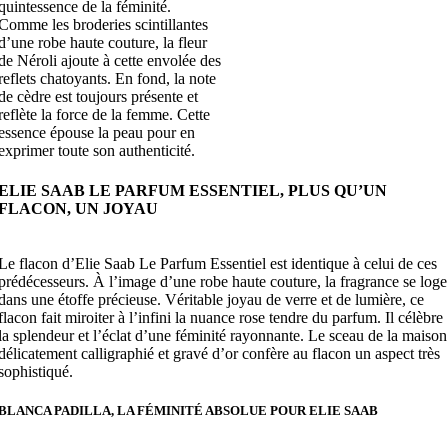
quintessence de la féminité.
Comme les broderies scintillantes
d’une robe haute couture, la fleur
de Néroli ajoute à cette envolée des
reflets chatoyants. En fond, la note
de cèdre est toujours présente et
reflète la force de la femme. Cette
essence épouse la peau pour en
exprimer toute son authenticité.
ELIE SAAB LE PARFUM ESSENTIEL, PLUS QU’UN
FLACON, UN JOYAU
Le flacon d’Elie Saab Le Parfum Essentiel est identique à celui de ces
prédécesseurs. À l’image d’une robe haute couture, la fragrance se loge
dans une étoffe précieuse. Véritable joyau de verre et de lumière, ce
flacon fait miroiter à l’infini la nuance rose tendre du parfum. Il célèbre
la splendeur et l’éclat d’une féminité rayonnante. Le sceau de la maison
délicatement calligraphié et gravé d’or confère au flacon un aspect très
sophistiqué.
BLANCA PADILLA, LA FÉMINITÉ ABSOLUE POUR ELIE SAAB