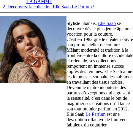
LA GAMME
2. Découvrez la collection Elie Saab Le Parfum !
Styliste libanais,
Elie Saab
se
découvre dès le plus jeune âge une
vocation pour la couture.
C’est en 1982 que le créateur ouvre
son propre atelier de couture.
Mêlant modernité et tradition à la
frontière entre la culture occidental
et orientale, ses collections
remportent un immense succès
auprès des femmes. Elie Saab aime
les femmes et souhaite les sublimer
en travaillant des tissus nobles.
Devenu le maître incontesté des
parures d’exceptions qui aiguisent
la sensualité, c’est dans le but de
magnifier ses créations qu’il lance
son tout premier parfum en 2012.
Elie Saab
Le Parfum
est une
description olfactive de l’univers
fabuleux du couturier.