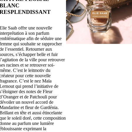
BLANC
RESPLENDISSANT
Elie Saab offre une nouvelle
interprétation à son parfum
emblématique afin de séduire une
femme qui souhaite se rapprocher
de l’essentiel. Retourner aux
sources, s’échapper belle et fuir
l’agitation de la ville pour retrouver
ses racines et se retrouver soi-
même. C’est le leitmotiv du
créateur pour cette nouvelle
fragrance. C’est le nez Maïa
Lernout qui prend l’initiative de
s’éloigner des notes de Fleur
d’Oranger et de Patchouli pour
dévoiler un nouvel accord de
Mandarine et fleur de Gardénia.
Brillant en tête et aussi étincelante
que le soleil doré, cette composition
donne au parfum une lumière
éblouissante exprimant la