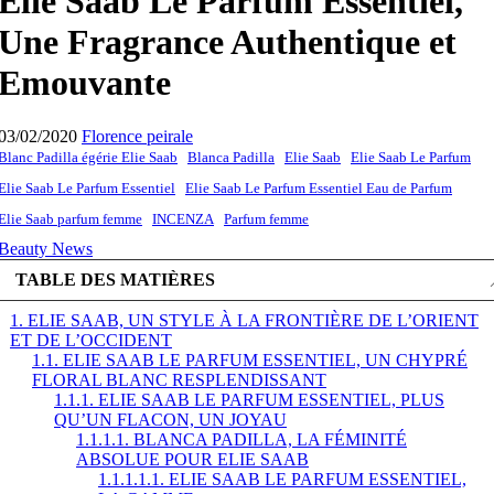
Elie Saab Le Parfum Essentiel,
Une Fragrance Authentique et
Emouvante
03/02/2020
Florence peirale
Blanc Padilla égérie Elie Saab
Blanca Padilla
Elie Saab
Elie Saab Le Parfum
Elie Saab Le Parfum Essentiel
Elie Saab Le Parfum Essentiel Eau de Parfum
Elie Saab parfum femme
INCENZA
Parfum femme
Beauty News
TABLE DES MATIÈRES
1. ELIE SAAB, UN STYLE À LA FRONTIÈRE DE L’ORIENT
ET DE L’OCCIDENT
1.1. ELIE SAAB LE PARFUM ESSENTIEL, UN CHYPRÉ
FLORAL BLANC RESPLENDISSANT
1.1.1. ELIE SAAB LE PARFUM ESSENTIEL, PLUS
QU’UN FLACON, UN JOYAU
1.1.1.1. BLANCA PADILLA, LA FÉMINITÉ
ABSOLUE POUR ELIE SAAB
1.1.1.1.1. ELIE SAAB LE PARFUM ESSENTIEL,