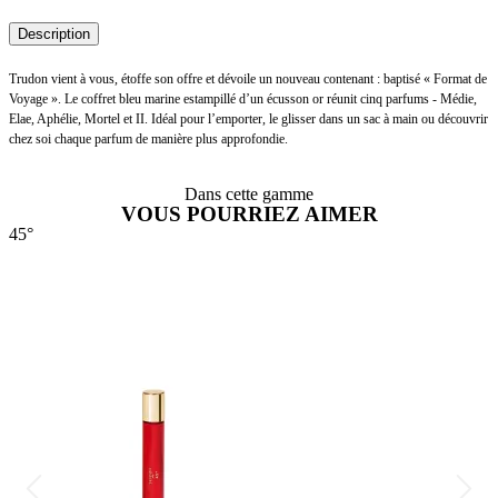
Description
Trudon vient à vous, étoffe son offre et dévoile un nouveau contenant : baptisé « Format de
Voyage ». Le coffret bleu marine estampillé d’un écusson or réunit cinq parfums - Médie,
Elae, Aphélie, Mortel et II. Idéal pour l’emporter, le glisser dans un sac à main ou découvrir
chez soi chaque parfum de manière plus approfondie.
Dans cette gamme
VOUS POURRIEZ AIMER
45°
4