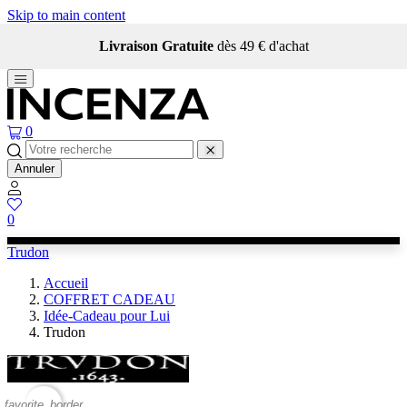
Skip to main content
Livraison Gratuite
dès 49 € d'achat
0
Annuler
0
Trudon
Accueil
COFFRET CADEAU
Idée-Cadeau pour Lui
Trudon
favorite_border