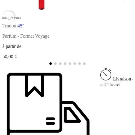
vorite_border
favor
Trudon
45°
T
Parfum - Format Voyage
P
à partir de
à
50,00 €
2
Livraison e
en 24 heures