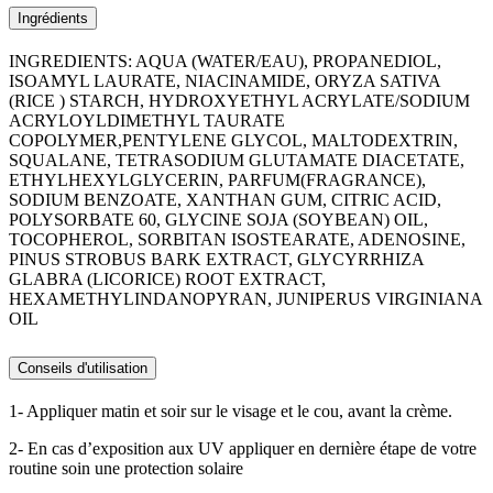
Ingrédients
INGREDIENTS: AQUA (WATER/EAU), PROPANEDIOL,
ISOAMYL LAURATE, NIACINAMIDE, ORYZA SATIVA
(RICE ) STARCH, HYDROXYETHYL ACRYLATE/SODIUM
ACRYLOYLDIMETHYL TAURATE
COPOLYMER,PENTYLENE GLYCOL, MALTODEXTRIN,
SQUALANE, TETRASODIUM GLUTAMATE DIACETATE,
ETHYLHEXYLGLYCERIN, PARFUM(FRAGRANCE),
SODIUM BENZOATE, XANTHAN GUM, CITRIC ACID,
POLYSORBATE 60, GLYCINE SOJA (SOYBEAN) OIL,
TOCOPHEROL, SORBITAN ISOSTEARATE, ADENOSINE,
PINUS STROBUS BARK EXTRACT, GLYCYRRHIZA
GLABRA (LICORICE) ROOT EXTRACT,
HEXAMETHYLINDANOPYRAN, JUNIPERUS VIRGINIANA
OIL
Conseils d'utilisation
1- Appliquer matin et soir sur le visage et le cou, avant la crème.
2- En cas d’exposition aux UV appliquer en dernière étape de votre
routine soin une protection solaire