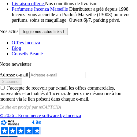
Livraison offerte
Nos conditions de livraison
Parfumerie Incenza Marseille
Distributeur agréé depuis 1998,
Incenza vous accueille au Prado à Marseille (13008) pour vos
parfums, soins et maquillage. Ouvert 6j/7, parking privé.
Nos actus
Toggle nos actus links

Offres Incenza
Blog
Conseils Beauté
Notre newsletter
Adresse e-mail
J’accepte de recevoir par e-mail les offres commerciales,
nouveautés et actualités d’Incenza. Je peux me désinscrire à tout
moment via le lien présent dans chaque e-mail.
Ce site est protégé par
reCAPTCHA
© 2026 - Ecommerce software by Incenza