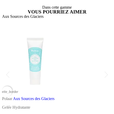
Dans cette gamme
VOUS POURRIEZ AIMER
Aux Sources des Glaciers
A
vorite_border
favor
Polaar
Aux Sources des Glaciers
P
Gelée Hydratante
C