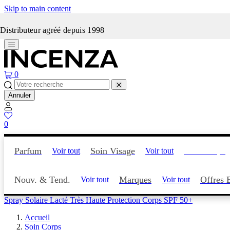
Skip to main content
Incenza fait peau neuve
Distributeur agréé depuis 1998
0
Annuler
0
Parfum
Soin Visage
Soin Corps
Voir tout
Voir tout
Nouv. & Tend.
Marques
Offres 
Voir tout
Voir tout
Spray Solaire Lacté Très Haute Protection Corps SPF 50+
Accueil
Soin Corps