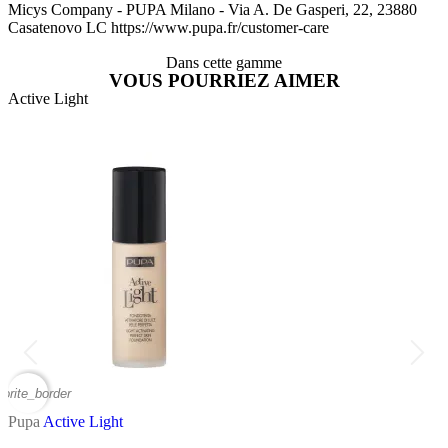
Micys Company - PUPA Milano - Via A. De Gasperi, 22, 23880
Casatenovo LC https://www.pupa.fr/customer-care
Dans cette gamme
VOUS POURRIEZ AIMER
Active Light
A
vorite_border
favor
Pupa
Active Light
P