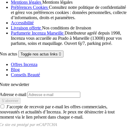
Mentions légales
Mentions légales
Préférences Cookies
Consultez notre politique de confidentialité
et gérez vos préférences cookies : données personnelles, collecte
d’informations, droits et paramètres.
Accessibilité
Livraison offerte
Nos conditions de livraison
Parfumerie Incenza Marseille
Distributeur agréé depuis 1998,
Incenza vous accueille au Prado à Marseille (13008) pour vos
parfums, soins et maquillage. Ouvert 6j/7, parking privé.
Nos actus
Toggle nos actus links

Offres Incenza
Blog
Conseils Beauté
Notre newsletter
Adresse e-mail
J’accepte de recevoir par e-mail les offres commerciales,
nouveautés et actualités d’Incenza. Je peux me désinscrire à tout
moment via le lien présent dans chaque e-mail.
Ce site est protégé par
reCAPTCHA