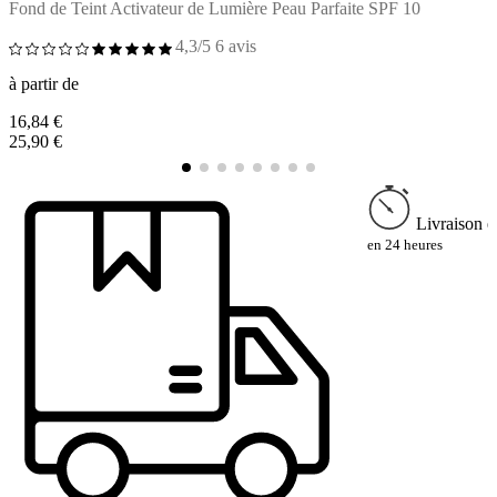
Fond de Teint Activateur de Lumière Peau Parfaite SPF 10
C
4,3/5
6 avis
à partir de
à
16,84 €
1
25,90 €
2
Livraison e
en 24 heures