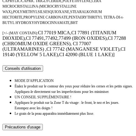
CAPRYLIC/CAPRIC TRIGLYCERIDE,POLYETHYLENE,CERA
MICROCRISTALLINA (MICROCRYSTALLINE
WAX),POLYMETHYLSILSESQUIOXANE,STEARALKONIUM
HECTORITE,PROPYLENE CARBONATE,PENTAERYTHRITYL TETRA-DI-t-
BUTYL HYDROXYHYDROCINNAMATE,BHT
CI 77019 MICA,CI 77891 (TITANIUM
[+/- (MAY CONTAIN):
DIOXIDE),CI 77491,77492,77499 (IRON OXIDES),CI 77288
(CHROMIUM OXIDE GREENS), CI 77007
(ULTRAMARINES) ,CI 77742 (MANGANESE VIOLET),CI
19140 (YELLOW 5 LAKE),CI 42090 (BLUE 1 LAKE)]
Conseils d'utilisation
MODE D'APPLICATION
Étalez le produit sur le contour des yeux pour réduire les cernes et les petits signes.
Appliquez-le directement sur les imperfections pour les minimiser.
UN CONSEIL SUPPLÉMENTAIRE !
Appliquez le produit sur la Zone T du visage : le front, le nez et les joues.
Estompez avec les doigts !
Le grain de la peau apparaîtra immédiatement plus lisse.
Précautions d'usage