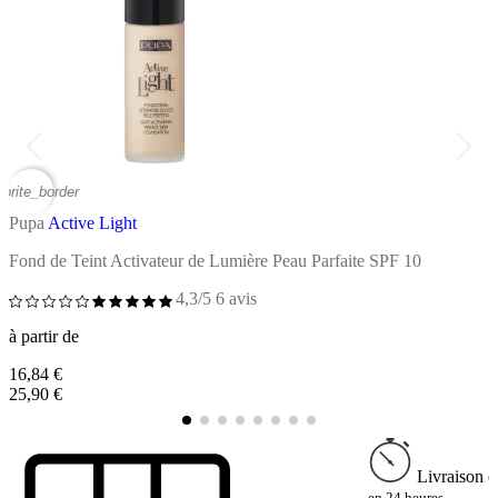
vorite_border
favor
Pupa
Active Light
P
Fond de Teint Activateur de Lumière Peau Parfaite SPF 10
C
4,3/5
6 avis
à partir de
à
16,84 €
1
25,90 €
2
Livraison e
en 24 heures