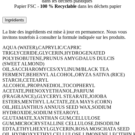
dans les déchets plastiques
Papier FSC -
100 % Recyclable
dans les déchets papier
Ingrédients
La liste des ingrédients est mise à jour en permanence. Nous vous
invitons toutefois à consulter la formule indiquée sur les produits.
AQUA (WATER),CAPRYLIC/CAPRIC
TRIGLYCERIDE,GLYCERIN,HYDROGENATED
POLYISOBUTENE,PRUNUS AMYGDALUS DULCIS
(SWEET ALMOND)
OIL,SACCHAROMYCES/XYLINUM/BLACK TEA
FERMENT,BEHENYL ALCOHOL,ORYZA SATIVA (RICE)
STARCH,CETEARYL
ALCOHOL,PROPANEDIOL,TOCOPHERYL
ACETATE,PHENOXYETHANOL,PARFUM
(FRAGRANCE),GLYCERYL STEARATE,JOJOBA
ESTERS,MENTHYL LACTATE,ZEA MAYS (CORN)
OIL,HELIANTHUS ANNUUS SEED WAX,SODIUM
HYDROXIDE,SODIUM STEAROYL
GLUTAMATE,XANTHAN GUM,CELLULOSE
GUM,MICROCRYSTALLINE CELLULOSE,DISODIUM
EDTA,ETHYLHEXYLGLYCERIN,ROSA MOSCHATA SEED
OIL,HYDROXYETHYLCELLULOSE,LIMONENE,LECITHIN,