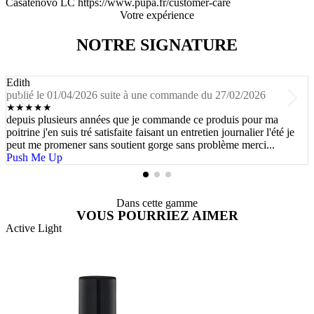
Casatenovo LC https://www.pupa.fr/customer-care
Votre expérience
NOTRE SIGNATURE
Edith
publié le 01/04/2026 suite à une commande du 27/02/2026
★
★
★
★
★
depuis plusieurs années que je commande ce produis pour ma
poitrine j'en suis tré satisfaite faisant un entretien journalier l'été je
peut me promener sans soutient gorge sans problème merci...
Push Me Up
Dans cette gamme
VOUS POURRIEZ AIMER
Active Light
A