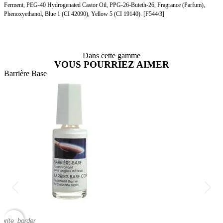
Ferment, PEG-40 Hydrogenated Castor Oil, PPG-26-Buteth-26, Fragrance (Parfum),
Phenoxyethanol, Blue 1 (CI 42090), Yellow 5 (CI 19140). [F544/3]
Dans cette gamme
VOUS POURRIEZ AIMER
Barrière Base
B
vorite_border
favor