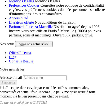
Mentions légales
Mentions légales
Préférences Cookies
Consultez notre politique de confidentialité
et gérez vos préférences cookies : données personnelles, collecte
d’informations, droits et paramètres.
Accessibilité
Livraison offerte
Nos conditions de livraison
Parfumerie Incenza Marseille
Distributeur agréé depuis 1998,
Incenza vous accueille au Prado à Marseille (13008) pour vos
parfums, soins et maquillage. Ouvert 6j/7, parking privé.
Nos actus
Toggle nos actus links

Offres Incenza
Blog
Conseils Beauté
Notre newsletter
Adresse e-mail
J’accepte de recevoir par e-mail les offres commerciales,
nouveautés et actualités d’Incenza. Je peux me désinscrire à tout
moment via le lien présent dans chaque e-mail.
Ce site est protégé par
reCAPTCHA