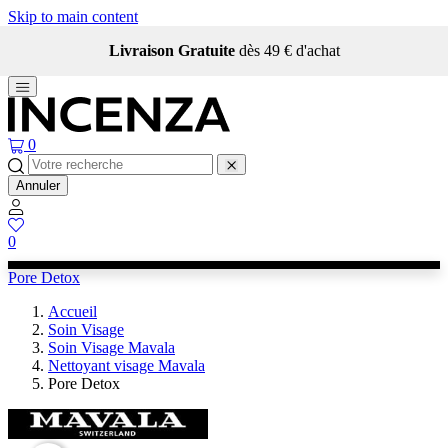
Skip to main content
Livraison Gratuite
dès 49 € d'achat
0
Annuler
0
Pore Detox
Accueil
Soin Visage
Soin Visage Mavala
Nettoyant visage Mavala
Pore Detox