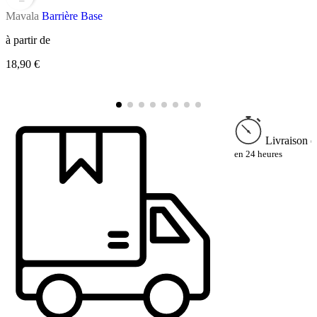
Mavala
Barrière Base
M
à partir de
R
18,90 €
à
2
Livraison e
en 24 heures