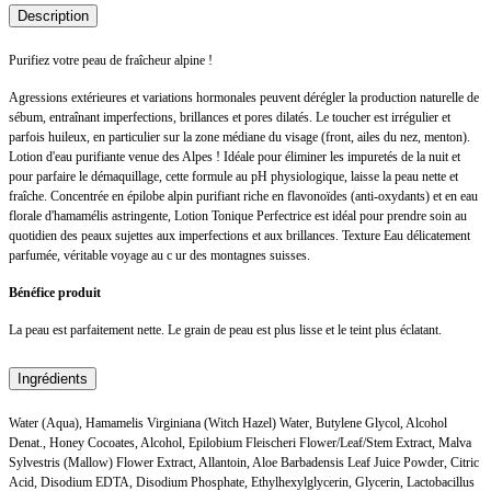
Description
Purifiez votre peau de fraîcheur alpine !
Agressions extérieures et variations hormonales peuvent dérégler la production naturelle de
sébum, entraînant imperfections, brillances et pores dilatés. Le toucher est irrégulier et
parfois huileux, en particulier sur la zone médiane du visage (front, ailes du nez, menton).
Lotion d'eau purifiante venue des Alpes ! Idéale pour éliminer les impuretés de la nuit et
pour parfaire le démaquillage, cette formule au pH physiologique, laisse la peau nette et
fraîche. Concentrée en épilobe alpin purifiant riche en flavonoïdes (anti-oxydants) et en eau
florale d'hamamélis astringente, Lotion Tonique Perfectrice est idéal pour prendre soin au
quotidien des peaux sujettes aux imperfections et aux brillances. Texture Eau délicatement
parfumée, véritable voyage au c ur des montagnes suisses.
Bénéfice produit
La peau est parfaitement nette. Le grain de peau est plus lisse et le teint plus éclatant.
Ingrédients
Water (Aqua), Hamamelis Virginiana (Witch Hazel) Water, Butylene Glycol, Alcohol
Denat., Honey Cocoates, Alcohol, Epilobium Fleischeri Flower/Leaf/Stem Extract, Malva
Sylvestris (Mallow) Flower Extract, Allantoin, Aloe Barbadensis Leaf Juice Powder, Citric
Acid, Disodium EDTA, Disodium Phosphate, Ethylhexylglycerin, Glycerin, Lactobacillus