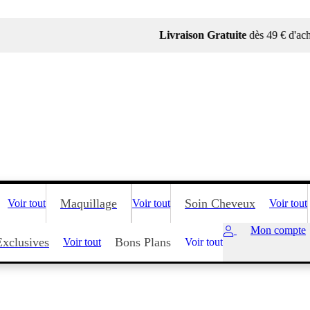
Livraison Gratuite
dès 49 € d'achat
Maquillage
Soin Cheveux
Voir tout
Voir tout
Voir tout
Mon compte
Exclusives
Bons Plans
Voir tout
Voir tout