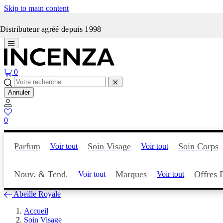
Skip to main content
Incenza fait peau neuve
Distributeur agréé depuis 1998
0
Annuler
0
Parfum
Soin Visage
Soin Corps
Voir tout
Voir tout
Nouv. & Tend.
Marques
Offres 
Voir tout
Voir tout
Abeille Royale
Accueil
Soin Visage