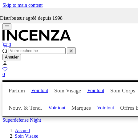
Skip to main content
Incenza fait peau neuve
Distributeur agréé depuis 1998
0
Annuler
0
Parfum
Soin Visage
Soin Corps
Voir tout
Voir tout
Nouv. & Tend.
Marques
Offres 
Voir tout
Voir tout
Superdefense Night
Accueil
Soin Visage