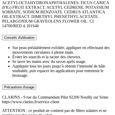
ACETYLOCTAHYDRONAPHTHALENES. FICUS CARICA
(FIG) FRUIT EXTRACT. ACETYL CEDRENE. POTASSIUM
SORBATE. SODIUM BENZOATE. CEDRUS ATLANTICA
OIL/EXTRACT. DIMETHYL PHENETHYL ACETATE.
PELARGONIUM GRAVEOLENS FLOWER OIL. CI
14700/RED 4. [01S46
Conseils d'utilisation
Sur peau préalablement exfoliée, appliquer en effectuant des
mouvements circulaires à pleine main.
Éviter les sourcils et la racine des cheveux.
Se laver les mains avec du savon après usage.
Appliquer tous les jours jusqu’à obtenir l’intensité de hâle
souhaitée, puis espacer les applications pour entretenir le
bronzage.
Précautions d'usage
CLARINS - 9 rue du Commandant Pilot 92200 Neuilly sur Seine
https://www.clarins.fr/service-client
ATTENTION : ce produit ne contient pas de filtres solaires et ne