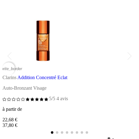
vorite_border
favor
Clarins
Addition Concentré Eclat
C
Auto-Bronzant Visage
A
5/5
4 avis
à partir de
à
22,68 €
3
37,80 €
5