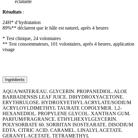
éclatante
Résultats
:
24H* d’hydratation
89%** déclarent que le hâle est naturel, après 4 heures
* Test clinique, 24 volontaires
** Test consommateurs, 101 volontaires, après 4 heures, application
visage
Ingrédients
AQUA/WATER/EAU. GLYCERIN. PROPANEDIOL. ALOE
BARBADENSIS LEAF JUICE. DIHYDROXYACETONE.
ERYTHRULOSE. HYDROXYETHYL ACRYLATE/SODIUM
ACRYLOYLDIMETHYL TAURATE COPOLYMER. 1,2-
HEXANEDIOL. PROPYLENE GLYCOL. XANTHAN GUM.
PARFUM/FRAGRANCE. ETHYLHEXYLGLYCERIN.
POLYSORBATE 60. SORBITAN ISOSTEARATE. DISODIUM
EDTA. CITRIC ACID. CARAMEL. LINALYL ACETATE.
GERANYL ACETATE. TETRAMETHYL