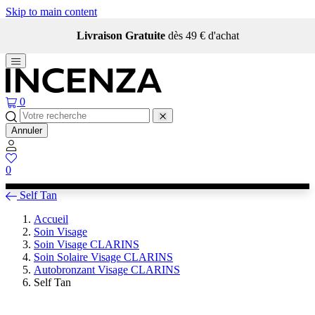
Skip to main content
Livraison Gratuite
dès 49 € d'achat
0
Annuler
0
Self Tan
Accueil
Soin Visage
Soin Visage CLARINS
Soin Solaire Visage CLARINS
Autobronzant Visage CLARINS
Self Tan