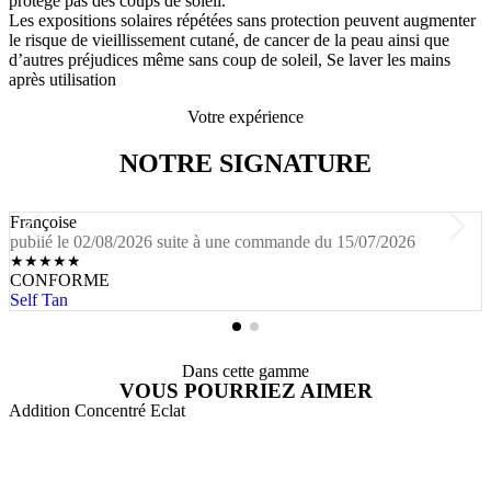
protège pas des coups de soleil.
Les expositions solaires répétées sans protection peuvent augmenter
le risque de vieillissement cutané, de cancer de la peau ainsi que
d’autres préjudices même sans coup de soleil, Se laver les mains
après utilisation
Votre expérience
NOTRE SIGNATURE
Françoise
publié le 02/08/2026 suite à une commande du 15/07/2026
★
★
★
★
★
CONFORME
Self Tan
Dans cette gamme
VOUS POURRIEZ AIMER
Addition Concentré Eclat
A