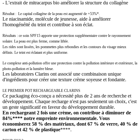
- L’extrait de mitracarpus bio améliorer la structure du collagène
Résultat : Le capital collagène de la peau est augmenté de +53%*.
Le niacinamide, molécule de jeunesse, aide à améliorer
l'homogénéité du teint et contribue à son éclat.
Résultats : ce soin SPF15 apporte une protection supplémentaire contre le rayonnement
solaire. La peau est plus ferme, comme liftée.
Les rides sont lissées, les pommettes plus rebondies et les contours du visage mieux
définis. Le teint est éclatant et plus uniforme.
Le complexe anti-pollution offre une protection contre la pollution intérieure et extérieure, la
photo-pollution et la lumière bleue.
Les laboratoires Clarins ont associé une combinaison unique
d'ingrédients pour créer une texture crème soyeuse et fondante.
LE PREMIER POT RECHARGEABLE CLARINS
Ce packaging éco-conçu a nécessité plus de 2 ans de recherche et
développement. Chaque recharge n'est pas seulement un choix, c'est
un geste significatif en faveur du développement durable.
En rechargeant 2 fois une crème, on contribue à diminuer de
84%**** notre empreinte environnementale. Vous
économiserez 58 % des matériaux, dont 67 % de verre, 40 % de
carton et 42 % de plastique
****.