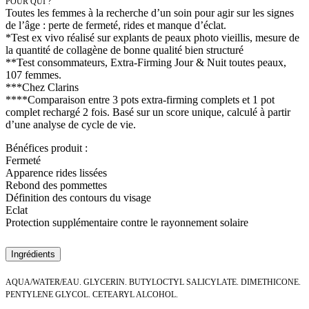
POUR QUI ?
Toutes les femmes à la recherche d’un soin pour agir sur les signes
de l’âge : perte de fermeté, rides et manque d’éclat.
*Test ex vivo réalisé sur explants de peaux photo vieillis, mesure de
la quantité de collagène de bonne qualité bien structuré
**Test consommateurs, Extra-Firming Jour & Nuit toutes peaux,
107 femmes.
***Chez Clarins
****Comparaison entre 3 pots extra-firming complets et 1 pot
complet rechargé 2 fois. Basé sur un score unique, calculé à partir
d’une analyse de cycle de vie.
Bénéfices produit :
Fermeté
Apparence rides lissées
Rebond des pommettes
Définition des contours du visage
Eclat
Protection supplémentaire contre le rayonnement solaire
Ingrédients
AQUA/WATER/EAU. GLYCERIN. BUTYLOCTYL SALICYLATE. DIMETHICONE.
PENTYLENE GLYCOL. CETEARYL ALCOHOL.