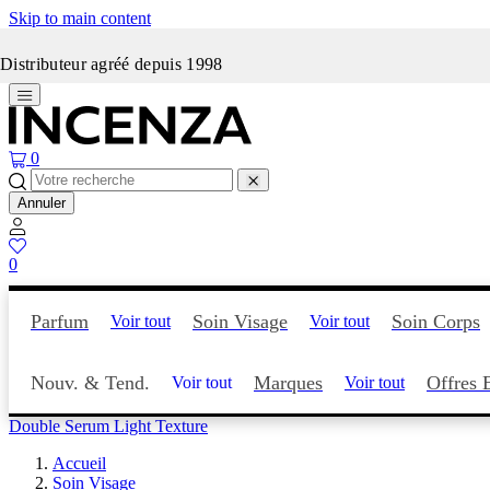
Skip to main content
Incenza fait peau neuve
Distributeur agréé depuis 1998
0
Annuler
0
Parfum
Soin Visage
Soin Corps
Voir tout
Voir tout
Nouv. & Tend.
Marques
Offres 
Voir tout
Voir tout
Double Serum Light Texture
Accueil
Soin Visage