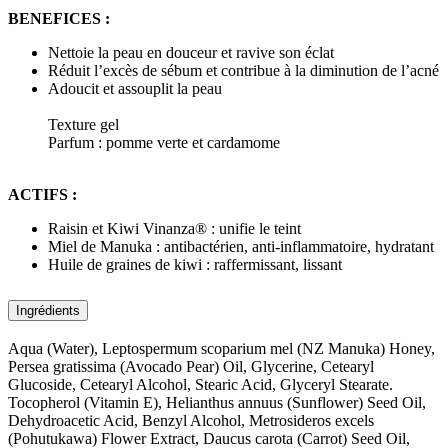
BENEFICES :
Nettoie la peau en douceur et ravive son éclat
Réduit l’excès de sébum et contribue à la diminution de l’acné
Adoucit et assouplit la peau
Texture gel
Parfum : pomme verte et cardamome
ACTIFS :
Raisin et Kiwi Vinanza® : unifie le teint
Miel de Manuka : antibactérien, anti-inflammatoire, hydratant
Huile de graines de kiwi : raffermissant, lissant
Ingrédients
Aqua (Water), Leptospermum scoparium mel (NZ Manuka) Honey,
Persea gratissima (Avocado Pear) Oil, Glycerine, Cetearyl
Glucoside, Cetearyl Alcohol, Stearic Acid, Glyceryl Stearate.
Tocopherol (Vitamin E), Helianthus annuus (Sunflower) Seed Oil,
Dehydroacetic Acid, Benzyl Alcohol, Metrosideros excels
(Pohutukawa) Flower Extract, Daucus carota (Carrot) Seed Oil,