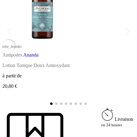
vorite_border
favor
Antipodes
Ananda
A
Lotion Tonique Doux Antioxydant
G
à partir de
à
20,80 €
3
Livraison e
en 24 heures