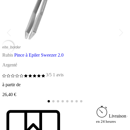
vorite_border
favor
Rubis
Pince à Epiler Sweezer 2.0
R
Argenté
V
3/5
1 avis
à
à partir de
2
26,40 €
Livraison e
en 24 heures